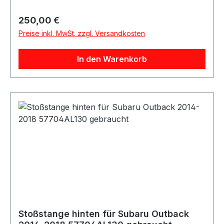
Original Stoßstangenhaut für den hinteren
Fahrzeugbereich. Sorgt für eine passgenaue
Regulärer Preis:
250,00 €
Optik und schützt die Karosserie bei leichten
Preise inkl. MwSt. zzgl. Versandkosten
Kollisionen. Lieferumfang: 1x Stoßstange hinten
57717FC400MC
In den Warenkorb
Stoßstange hinten für Subaru Outback