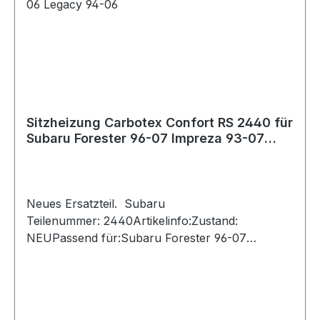
(PH2019SubaruCrosstrekBase, Hybrid, Limited,
Premium2.0L H4 - Electric/Gas, 2.0L H4 - Gas,
2.0L H4 - PLUG-IN HYBRID EV-GAS
(PH2018SubaruCrosstrekBase, Limited,
Premium2.0L H4 - Gas
Sitzheizung Carbotex Confort RS 2440 für
Subaru Forester 96-07 Impreza 93-07
Justy 04-06 Legacy 94-06
Neues Ersatzteil. Subaru
Teilenummer: 2440Artikelinfo:Zustand:
NEUPassend für:Subaru Forester 96-07
Impreza 93-07 Justy 04-06 Legacy 94-06