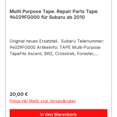
Multi Purpose Tape. Repair Parts Tape.
94029FG000 für Subaru ab 2010
Original neues Ersatzteil. Subaru Teilenummer:
94029FG000 Artikelinfo: TAPE Multi-Purpose
TapeFits Ascent, BRZ, Crosstrek, Forester,
Impreza, Legacy, Outback, WRX
Referenznummer:Passende Fahrzeuge: Subaru
Ascent 2019, 2020, 2021, 2022, 2023, 2024, 2025
Subaru BRZ
2013, 2014, 2015, 2016, 2017, 2018, 2019, 2020, 2
022, 2023, 2024, 2025 Subaru Crosstrek
Regulärer Preis:
20,00 €
2018, 2019, 2020, 2021, 2022, 2023, 2024
Preise inkl. MwSt. zzgl. Versandkosten
Subaru Forester
2014, 2015, 2016, 2017, 2018, 2019, 2020, 2021, 2
In den Warenkorb
022, 2023, 2024, 2025 Subaru Impreza