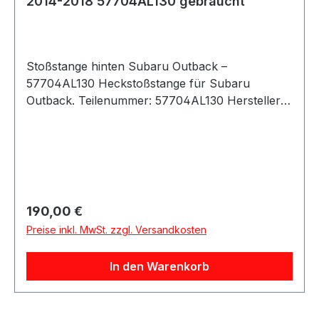
2014-2018 57704AL130 gebraucht
Stoßstange hinten Subaru Outback –
57704AL130 Heckstoßstange für Subaru
Outback. Teilenummer: 57704AL130 Hersteller:
Subaru (OEM) Einbauposition: Hinten
(Stoßstange) Passend für: Subaru Outback
2014–2018 Produktbeschreibung: Original
Stoßstange für den hinteren Fahrzeugbereich.
Ideal als Ersatz bei Beschädigung. Passgenaue
Ausführung für eine saubere Optik. Zustand:
Regulärer Preis:
190,00 €
Gebraucht, mit alters- und nutzungsbedingten
Preise inkl. MwSt. zzgl. Versandkosten
Gebrauchsspuren. Lieferumfang: 1x Stoßstange
hinten 57704AL130
In den Warenkorb