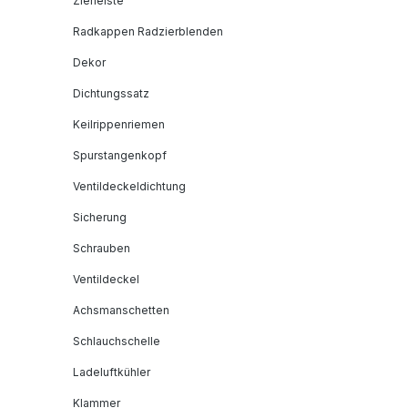
Zierleiste
Radkappen Radzierblenden
Dekor
Dichtungssatz
Keilrippenriemen
Spurstangenkopf
Ventildeckeldichtung
Sicherung
Schrauben
Ventildeckel
Achsmanschetten
Schlauchschelle
Ladeluftkühler
Klammer