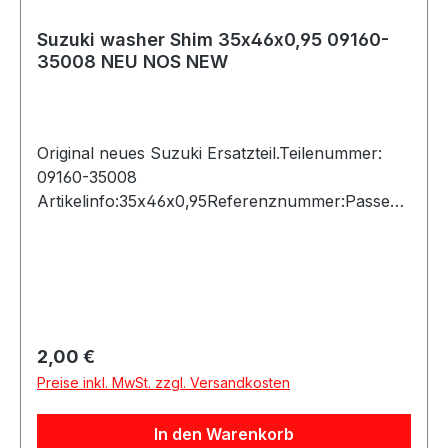
Suzuki washer Shim 35x46x0,95 09160-
35008 NEU NOS NEW
Original neues Suzuki Ersatzteil.Teilenummer:
09160-35008
Artikelinfo:35x46x0,95Referenznummer:Passend
e Fahrzeuge:
Regulärer Preis:
2,00 €
Preise inkl. MwSt. zzgl. Versandkosten
In den Warenkorb