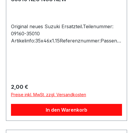
Original neues Suzuki Ersatzteil.Teilenummer:
09160-35010
Artikelinfo:35x46x1.15Referenznummer:Passend
e Fahrzeuge:
Regulärer Preis:
2,00 €
Preise inkl. MwSt. zzgl. Versandkosten
In den Warenkorb