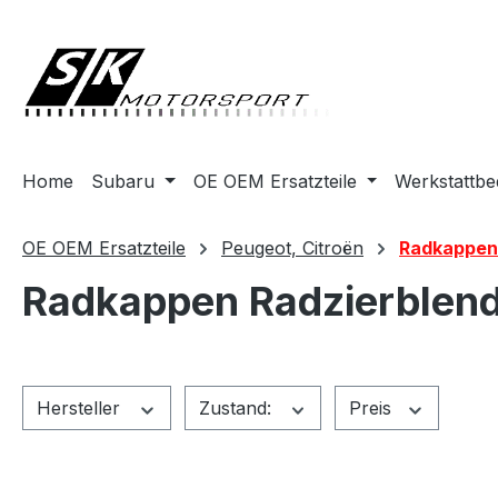
springen
Zur Hauptnavigation springen
Home
Subaru
OE OEM Ersatzteile
Werkstattbe
OE OEM Ersatzteile
Peugeot, Citroën
Radkappen
Radkappen Radzierblen
Hersteller
Zustand:
Preis