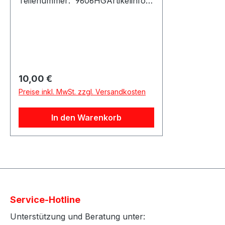
Teilenummer: 9606HGArtikelinfo:
Referenznummer:Passende
Fahrzeuge:
Regulärer Preis:
10,00 €
Preise inkl. MwSt. zzgl. Versandkosten
In den Warenkorb
Service-Hotline
Unterstützung und Beratung unter: