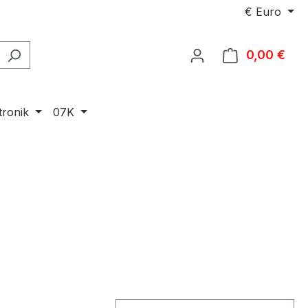
€
Euro
0,00 €
Ware
tronik
07K