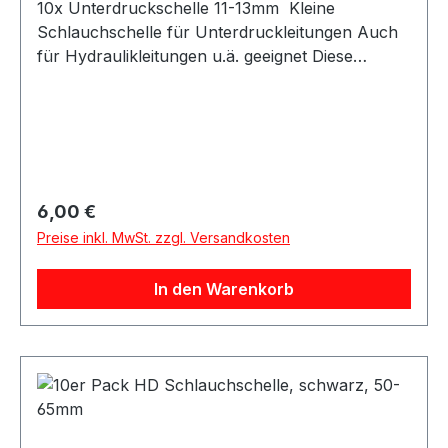
10x Unterdruckschelle 11-13mm Kleine
Schlauchschelle für Unterdruckleitungen Auch
für Hydraulikleitungen u.ä. geeignet Diese
Unterduckschlauchschellen sind speziell für
kleine Schläuche wie Vacuum Silikonschläuche,
Kraftstoffleitungen, Wastegateleitungen usw.
gefertigt worden. Dank Schraubgewinde können
diese sehr fest angezogen werden.Dadurch ist
ein fester Halt bei hohen Drücken gewährleistet.
Regulärer Preis:
6,00 €
Preise inkl. MwSt. zzgl. Versandkosten
In den Warenkorb