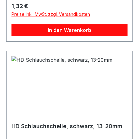
vergleichbar.Bandbreite: 12mmGröße: 22mm bis
Regulärer Preis:
1,32 €
32mm Beachten Sie das Silikonschläuche immer
Preise inkl. MwSt. zzgl. Versandkosten
innen gemessen werden. Zu der Angabe des
Silikonschlauchs müssen Sie noch 8-10mm
In den Warenkorb
rechnen um auf den Außendurchmesser zu
kommen!
HD Schlauchschelle, schwarz, 13-20mm