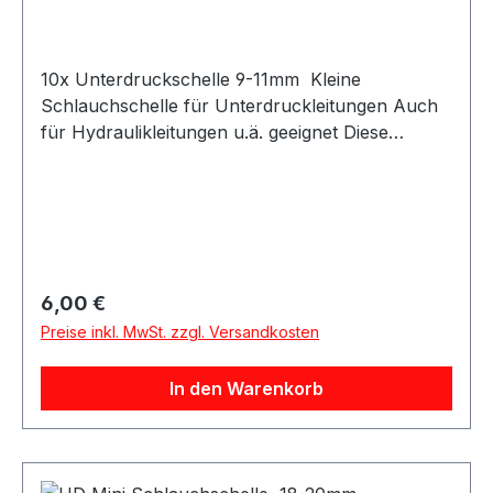
10x Unterdruckschelle 9-11mm Kleine
Schlauchschelle für Unterdruckleitungen Auch
für Hydraulikleitungen u.ä. geeignet Diese
Unterduckschlauchschellen sind speziell für
kleine Schläuche wie Vacuum Silikonschläuche,
Kraftstoffleitungen, Wastegateleitungen usw.
gefertigt worden. Dank Schraubgewinde können
diese sehr fest angezogen werden.Dadurch ist
ein fester Halt bei hohen Drücken gewährleistet.
Regulärer Preis:
6,00 €
Preise inkl. MwSt. zzgl. Versandkosten
In den Warenkorb