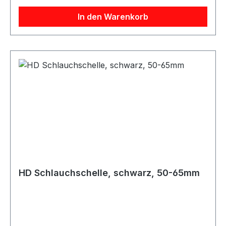
Silikonschlauchs müssen Sie noch 8-10mm
In den Warenkorb
rechnen um auf den Außendurchmesser zu
kommen!
HD Schlauchschelle, schwarz, 50-65mm