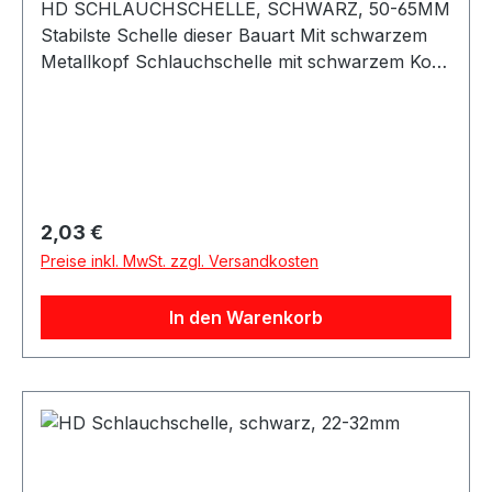
HD SCHLAUCHSCHELLE, SCHWARZ, 50-65MM
Stabilste Schelle dieser Bauart Mit schwarzem
Metallkopf Schlauchschelle mit schwarzem Kopf
aus Metall, für Hochdruckanwendungen. Lässt
sich mit einer Nuss sehr stark anziehen und
schützt den Schlauch vor Beschädigung. Auf
keinen Fall mit einer dünnen Standard
Schlauchschelle
vergleichbar.Bandbreite: 12mmGröße: 50mm bis
Regulärer Preis:
2,03 €
65mm Beachten Sie das Silikonschläuche immer
Preise inkl. MwSt. zzgl. Versandkosten
innen gemessen werden. Zu der Angabe des
Silikonschlauchs müssen Sie noch 8-10mm
In den Warenkorb
rechnen um auf den Außendurchmesser zu
kommen!