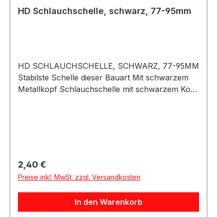
HD Schlauchschelle, schwarz, 77-95mm
HD SCHLAUCHSCHELLE, SCHWARZ, 77-95MM
Stabilste Schelle dieser Bauart Mit schwarzem
Metallkopf Schlauchschelle mit schwarzem Kopf
aus Metall, für Hochdruckanwendungen. Lässt
sich mit einer Nuss sehr stark anziehen und
schützt den Schlauch vor Beschädigung. Auf
keinen Fall mit einer dünnen Standard
Schlauchschelle
vergleichbar.Bandbreite: 11,7mmGröße: 77mm
Regulärer Preis:
2,40 €
bis 95mm Beachten Sie das Silikonschläuche
Preise inkl. MwSt. zzgl. Versandkosten
immer innen gemessen werden. Zu der Angabe
des Silikonschlauchs müssen Sie noch 8-10mm
In den Warenkorb
rechnen um auf den Außendurchmesser zu
kommen!