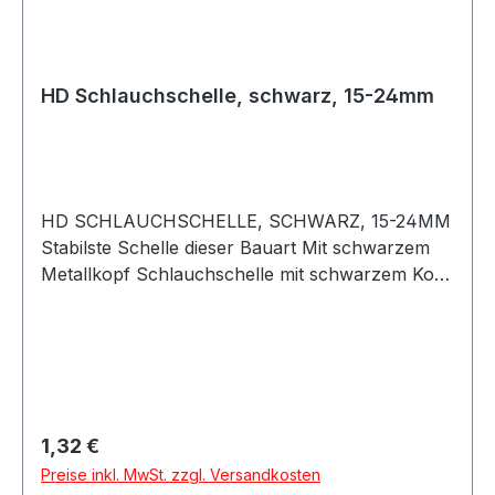
HD Schlauchschelle, schwarz, 15-24mm
HD SCHLAUCHSCHELLE, SCHWARZ, 15-24MM
Stabilste Schelle dieser Bauart Mit schwarzem
Metallkopf Schlauchschelle mit schwarzem Kopf
aus Metall, für Hochdruckanwendungen. Lässt
sich mit einer Nuss sehr stark anziehen und
schützt den Schlauch vor Beschädigung. Auf
keinen Fall mit einer dünnen Standard
Schlauchschelle
vergleichbar.Bandbreite: 12mmGröße: 15mm bis
Regulärer Preis:
1,32 €
24mm Beachten Sie das Silikonschläuche immer
Preise inkl. MwSt. zzgl. Versandkosten
innen gemessen werden. Zu der Angabe des