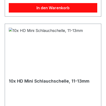
Silikonschlauchs müssen Sie noch 8-10mm
In den Warenkorb
rechnen um auf den Außendurchmesser zu
kommen!
10x HD Mini Schlauchschelle, 11-13mm