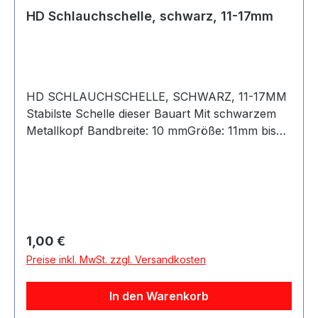
HD Schlauchschelle, schwarz, 11-17mm
HD SCHLAUCHSCHELLE, SCHWARZ, 11-17MM
Stabilste Schelle dieser Bauart Mit schwarzem
Metallkopf Bandbreite: 10 mmGröße: 11mm bis
17mm Schlauchschelle mit schwarzem Kopf aus
Metall, für Hochdruckanwendungen. Lässt sich
mit einer Nuss sehr stark anziehen und schützt
den Schlauch vor Beschädigung. Auf keinen Fall
mit einer dünnen Standard Schlauchschelle
vergleichbar.Bandbreite: 11,7mmGröße: 11mm bis
Regulärer Preis:
1,00 €
17mmBeachten Sie das Silikonschläuche immer
Preise inkl. MwSt. zzgl. Versandkosten
innen gemessen werden. Zu der Angabe des
Silikonschlauchs müssen Sie noch 8-10mm
In den Warenkorb
rechnen um auf den Außendurchmesser zu
kommen!