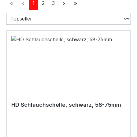
Seite
Seite
Seite
1
2
3
HD Schlauchschelle, schwarz, 58-75mm