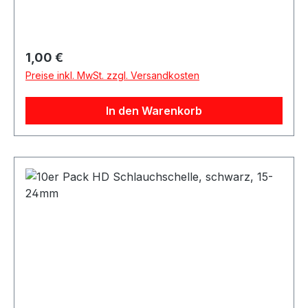
gefertigt worden. Dank Schraubgewinde können
diese sehr fest angezogen werden.Dadurch ist
ein fester Halt bei hohen Drücken gewährleistet.
Regulärer Preis:
1,00 €
Preise inkl. MwSt. zzgl. Versandkosten
In den Warenkorb