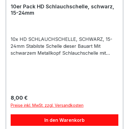
10er Pack HD Schlauchschelle, schwarz,
15-24mm
10x HD SCHLAUCHSCHELLE, SCHWARZ, 15-
24mm Stabilste Schelle dieser Bauart Mit
schwarzem Metallkopf Schlauchschelle mit
schwarzem Kopf aus Metall, für
Hochdruckanwendungen. Lässt sich mit einer
Nuss sehr stark anziehen und schützt den
Schlauch vor Beschädigung. Auf keinen Fall mit
einer dünnen Standard Schlauchschelle
vergleichbar.Bandbreite: 12mm Größe: 15mm bis
Regulärer Preis:
8,00 €
24mm Beachten Sie das Silikonschläuche immer
Preise inkl. MwSt. zzgl. Versandkosten
innen gemessen werden. Zu der Angabe des
Silikonschlauchs müssen Sie noch 8-10mm
In den Warenkorb
rechnen um auf den Außendurchmesser zu
kommen!