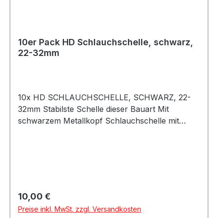
10er Pack HD Schlauchschelle, schwarz,
22-32mm
10x HD SCHLAUCHSCHELLE, SCHWARZ, 22-
32mm Stabilste Schelle dieser Bauart Mit
schwarzem Metallkopf Schlauchschelle mit
schwarzem Kopf aus Metall, für
Hochdruckanwendungen. Lässt sich mit einer
Nuss sehr stark anziehen und schützt den
Schlauch vor Beschädigung. Auf keinen Fall mit
einer dünnen Standard Schlauchschelle
vergleichbar.Bandbreite: 12mm Größe: 22mm bis
Regulärer Preis:
10,00 €
32mm Beachten Sie das Silikonschläuche immer
Preise inkl. MwSt. zzgl. Versandkosten
innen gemessen werden. Zu der Angabe des