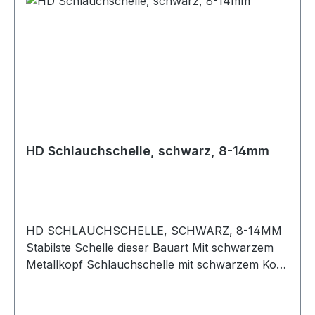
HD Schlauchschelle, schwarz, 8-14mm
HD SCHLAUCHSCHELLE, SCHWARZ, 8-14MM
Stabilste Schelle dieser Bauart Mit schwarzem
Metallkopf Schlauchschelle mit schwarzem Kopf
aus Metall, für Hochdruckanwendungen. Lässt
sich mit einer Nuss sehr stark anziehen und
schützt den Schlauch vor Beschädigung. Auf