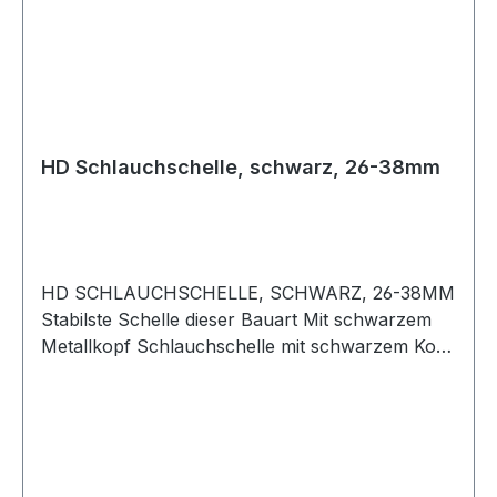
HD Schlauchschelle, schwarz, 26-38mm
HD SCHLAUCHSCHELLE, SCHWARZ, 26-38MM
Stabilste Schelle dieser Bauart Mit schwarzem
Metallkopf Schlauchschelle mit schwarzem Kopf
aus Metall, für Hochdruckanwendungen. Lässt
sich mit einer Nuss sehr stark anziehen und
schützt den Schlauch vor Beschädigung. Auf
keinen Fall mit einer dünnen Standard
Schlauchschelle