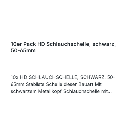
10er Pack HD Schlauchschelle, schwarz,
50-65mm
10x HD SCHLAUCHSCHELLE, SCHWARZ, 50-
65mm Stabilste Schelle dieser Bauart Mit
schwarzem Metallkopf Schlauchschelle mit
schwarzem Kopf aus Metall, für
Hochdruckanwendungen. Lässt sich mit einer
Nuss sehr stark anziehen und schützt den
Schlauch vor Beschädigung. Auf keinen Fall mit
einer dünnen Standard Schlauchschelle