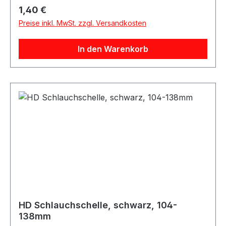
vergleichbar.Bandbreite: 12mmGröße: 26mm bis
Regulärer Preis:
1,40 €
38mm Beachten Sie das Silikonschläuche immer
Preise inkl. MwSt. zzgl. Versandkosten
innen gemessen werden. Zu der Angabe des
Silikonschlauchs müssen Sie noch 8-10mm
In den Warenkorb
rechnen um auf den Außendurchmesser zu
kommen!
HD Schlauchschelle, schwarz, 104-
138mm