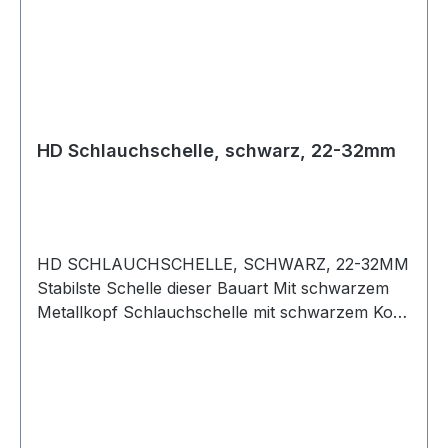
HD Schlauchschelle, schwarz, 22-32mm
HD SCHLAUCHSCHELLE, SCHWARZ, 22-32MM
Stabilste Schelle dieser Bauart Mit schwarzem
Metallkopf Schlauchschelle mit schwarzem Kopf
aus Metall, für Hochdruckanwendungen. Lässt
sich mit einer Nuss sehr stark anziehen und
schützt den Schlauch vor Beschädigung. Auf
keinen Fall mit einer dünnen Standard
Schlauchschelle