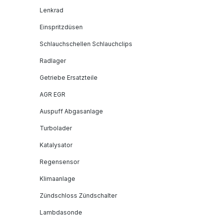
Lenkrad
Einspritzdüsen
Schlauchschellen Schlauchclips
Radlager
Getriebe Ersatzteile
AGR EGR
Auspuff Abgasanlage
Turbolader
Katalysator
Regensensor
Klimaanlage
Zündschloss Zündschalter
Lambdasonde