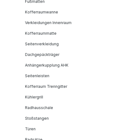
Fußmatten
Kofferraumwanne
Verkleidungen Innenraum
Kofferraummatte
Seitenverkleidung
Dachgepäckträger
Anhängerkupplung AHK
Seitenleisten
Kofferraum Trenngitter
Kühlergrill
Radhausschale
Stoßstangen
Türen
Radsätze