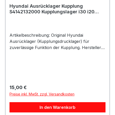
Hyundai Ausrücklager Kupplung
S4142132000 Kupplungslager i30 i20
Tucson
Artikelbeschreibung: Original Hyundai
Ausrücklager (Kupplungsdrucklager) für
zuverlässige Funktion der Kupplung. Hersteller:
Hyundai / KIA Teilenummer: S4142132000
Details: Bezeichnung: Bearing-Clutch Release
Alternative Bezeichnung: Ausrücklager /
Kupplungslager Original Ersatzteil (OEM Qualität)
Direkter Ersatz Beschreibung: Das Ausrücklager
ist ein wichtiger Bestandteil der Kupplung und
Regulärer Preis:
15,00 €
sorgt für das saubere Trennen von Motor und
Preise inkl. MwSt. zzgl. Versandkosten
Getriebe beim Schalten. Ein defektes Lager kann
Geräusche verursachen oder zu Problemen
In den Warenkorb
beim Kuppeln führen. Mit diesem originalen