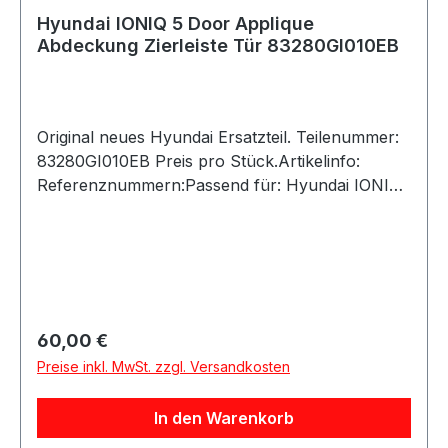
Hyundai IONIQ 5 Door Applique
Abdeckung Zierleiste Tür 83280GI010EB
Original neues Hyundai Ersatzteil. Teilenummer:
83280GI010EB Preis pro Stück.Artikelinfo:
Referenznummern:Passend für: Hyundai IONIQ
5 21 (2021-)
Regulärer Preis:
60,00 €
Preise inkl. MwSt. zzgl. Versandkosten
In den Warenkorb