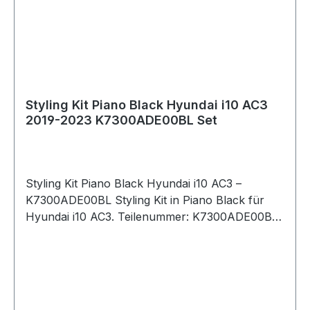
Styling Kit Piano Black Hyundai i10 AC3
2019-2023 K7300ADE00BL Set
Styling Kit Piano Black Hyundai i10 AC3 –
K7300ADE00BL Styling Kit in Piano Black für
Hyundai i10 AC3. Teilenummer: K7300ADE00BL
Hersteller: Hyundai (OEM) Passend für: Hyundai
i10 AC3 ab 12/2019–2023 Farbe: Piano Black
Material: Kunststoff Produktbeschreibung:
Komplettes Styling Kit zur optischen Aufwertung
des Fahrzeugs. Verleiht dem Hyundai i10 ein