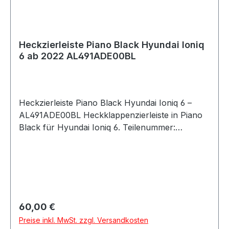
Heckzierleiste Piano Black Hyundai Ioniq
6 ab 2022 AL491ADE00BL
Heckzierleiste Piano Black Hyundai Ioniq 6 –
AL491ADE00BL Heckklappenzierleiste in Piano
Black für Hyundai Ioniq 6. Teilenummer:
AL491ADE00BL Hersteller: Hyundai (OEM)
Passend für: Hyundai Ioniq 6 ab 2022 Farbe:
Piano Black (hochglänzend) Material: Kunststoff
Produktbeschreibung: Hochwertige
Heckzierleiste zur optischen Aufwertung des
Fahrzeugs. Verleiht dem Heck des Ioniq 6 eine
Regulärer Preis:
60,00 €
elegante und sportliche Note und unterstreicht
Preise inkl. MwSt. zzgl. Versandkosten
das moderne Design. Besonderheiten: