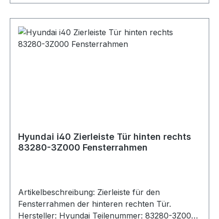
Zierleiste Passend für: Hyundai Tucson (ab
2020, NX4) Hyundai Tucson Hybrid (ab 2020)
Hinweis: Bitte vor dem Kauf unbedingt die
Teilenummer 86692-N7010 vergleichen. Nur für
rechte Seite hinten geeignet. Lieferumfang: 1x
Zierleiste Stoßstange hinten rechts Zustand: Neu
Hyundai i40 Zierleiste Tür hinten rechts
83280-3Z000 Fensterrahmen
Artikelbeschreibung: Zierleiste für den
Fensterrahmen der hinteren rechten Tür.
Hersteller: Hyundai Teilenummer: 83280-3Z000