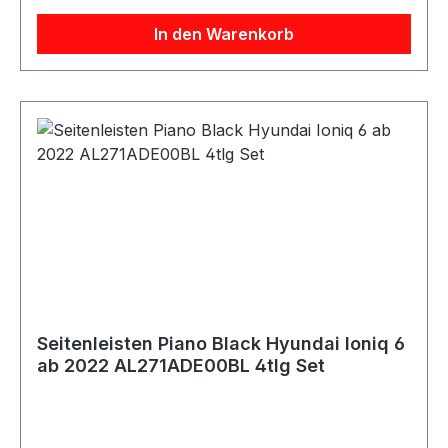
Passgenaue Ausführung Kein Bohren oder
In den Warenkorb
Schneiden erforderlich Montage mittels
Klebeband Witterungsbeständig und langlebig
Lieferumfang: 1x Heckzierleiste Piano Black
AL491ADE00BL
Seitenleisten Piano Black Hyundai Ioniq 6
ab 2022 AL271ADE00BL 4tlg Set