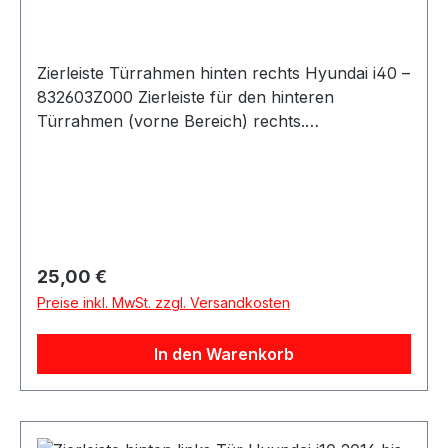
Zierleiste Türrahmen hinten rechts Hyundai i40 –
832603Z000 Zierleiste für den hinteren
Türrahmen (vorne Bereich) rechts.
Teilenummer: 832603Z000 Hersteller: Hyundai
(OEM) Einbauposition: Hinten rechts
(Türrahmen, vorderer Bereich der hinteren Tür)
Passend für: Hyundai i40 2011–2015 (Kombi /
Wagon) Produktbeschreibung: Original Zierleiste
für den Türrahmen der hinteren rechten Tür.
Regulärer Preis:
25,00 €
Sorgt für eine hochwertige Optik und schützt
Preise inkl. MwSt. zzgl. Versandkosten
den Türbereich vor äußeren Einflüssen.
Lieferumfang: 1x Zierleiste Türrahmen hinten
In den Warenkorb
rechts 832603Z000