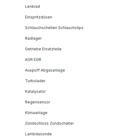
Lenkrad
Einspritzdüsen
Schlauchschellen Schlauchclips
Radlager
Getriebe Ersatzteile
AGR EGR
Auspuff Abgasanlage
Turbolader
Katalysator
Regensensor
Klimaanlage
Zündschloss Zündschalter
Lambdasonde