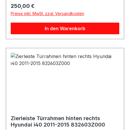
sportliches und elegantes Erscheinungsbild und
Regulärer Preis:
250,00 €
setzt stilvolle Akzente an den Fahrzeugseiten
Preise inkl. MwSt. zzgl. Versandkosten
und am Heck. Set besteht aus: Seitenzierleisten
links und rechts Heckzierleiste
In den Warenkorb
Ladekantenschutzleiste Besonderheiten:
Hochwertige Piano-Black-Optik Passgenaue
Ausführung Einfache Montage Lieferumfang:
Styling Kit bestehend aus Seitenleisten,
Heckzierleiste und Ladekantenschutz
Zierleiste Türrahmen hinten rechts
Hyundai i40 2011-2015 832603Z000