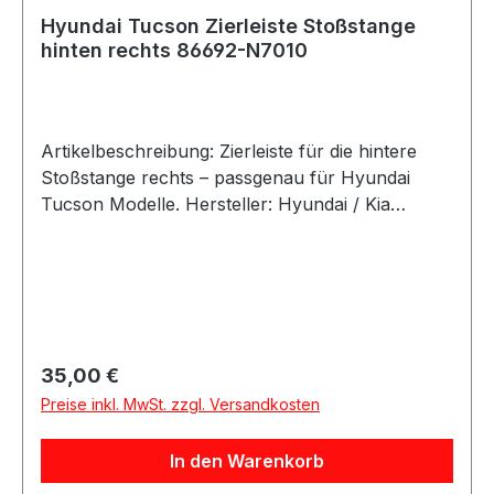
Hyundai Tucson Zierleiste Stoßstange
hinten rechts 86692-N7010
Artikelbeschreibung: Zierleiste für die hintere
Stoßstange rechts – passgenau für Hyundai
Tucson Modelle. Hersteller: Hyundai / Kia
Teilenummer: 86692-N7010 Details:
Bezeichnung: Moulding Assy – Rear Bumper RH
Typ: Stoßstangen Zierleiste Einbauposition:
hinten rechts (Beifahrerseite) OEM Ersatzteil
Direkter Austausch Beschreibung: Diese
Zierleiste für die hintere Stoßstange sorgt für
Regulärer Preis:
35,00 €
eine saubere Optik und schützt den Stoßfänger
Preise inkl. MwSt. zzgl. Versandkosten
vor leichten Beschädigungen. Ideal als Ersatz
bei: Kratzern oder Beschädigungen Abnutzung
In den Warenkorb
oder Verblassen Fehlender oder beschädigter