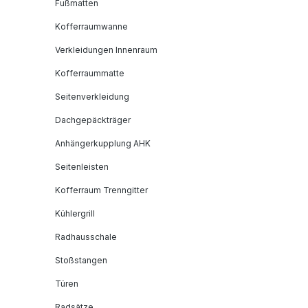
Fußmatten
Kofferraumwanne
Verkleidungen Innenraum
Kofferraummatte
Seitenverkleidung
Dachgepäckträger
Anhängerkupplung AHK
Seitenleisten
Kofferraum Trenngitter
Kühlergrill
Radhausschale
Stoßstangen
Türen
Radsätze