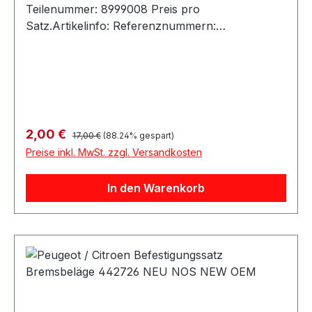
Regulärer Preis:
Verkaufspreis:
2,00 €
17,00 €
(88.24% gespart)
Preise inkl. MwSt. zzgl. Versandkosten
In den Warenkorb