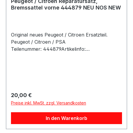
Peugeot / Citroen Reparatursatz,
Bremssattel vorne 444879 NEU NOS NEW
Original neues Peugeot / Citroen Ersatzteil.
Peugeot / Citroen / PSA
Teilenummer: 444879Artikelinfo:
Herstellereinschränkung:Sys.GirlingEinbauseite:V
orderachsefür
Artikelnummer:4401A4/4401A5für
Artikelnummer :440192/440193 bestehend aus:4
Manschetten für Führungsbolzen2 Dichtringe
für Bremskolben2 Manschetten für
Regulärer Preis:
20,00 €
Bremskolben2 Schutzkappen für Lüfternippel1
Preise inkl. MwSt. zzgl. Versandkosten
Tube Spezialfett Referenznummern:
FahrzeugherstellerOE-
In den Warenkorb
ReferenznummernCITROËN444879PEUGEOT4
44879 Passende Fahrzeuge: Hersteller