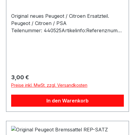
Original neues Peugeot / Citroen Ersatzteil.
Peugeot / Citroen / PSA
Teilenummer: 440525Artikelinfo:Referenznumm
ern: Passende Fahrzeuge:
Regulärer Preis:
3,00 €
Preise inkl. MwSt. zzgl. Versandkosten
In den Warenkorb