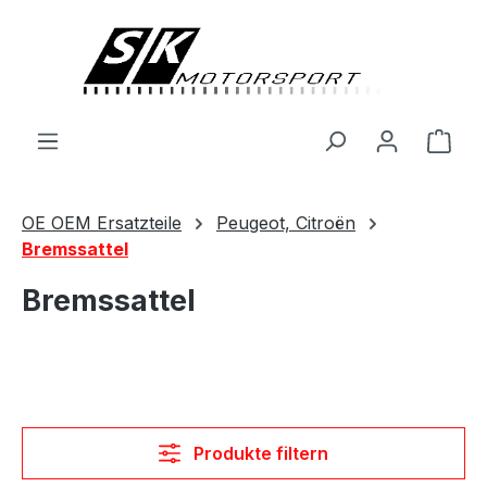
alt springen
Ware
OE OEM Ersatzteile
Peugeot, Citroën
Bremssattel
Bremssattel
Produkte filtern