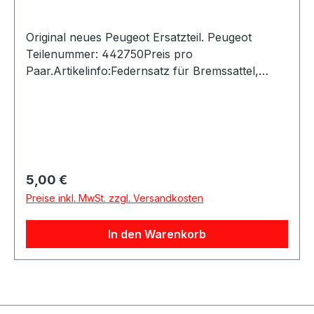
109 PS / 80 KW 1997 RHZ (DW10ATED), RHZ
(DW10BTED), RHZ (DW10CTED), RHZ
Original neues Peugeot Ersatzteil. Peugeot
(DW10BTED+) 07/00 - 12/06 Fahrzeugkriterien:
Teilenummer: 442750Preis pro
Organisationsnummer bis - 9792
Paar.Artikelinfo:Federnsatz für Bremssattel,
Vorderachse, System Girling für Peugeot +
Citroen Nummer: 442750 PEUGEOT-ORIGINAL-
ERSATZTEIL geeignet für folgende Modelle: 205
/ 205 II C15Referenznummern:Passend für:205 /
205 II C15
Regulärer Preis:
5,00 €
Preise inkl. MwSt. zzgl. Versandkosten
In den Warenkorb